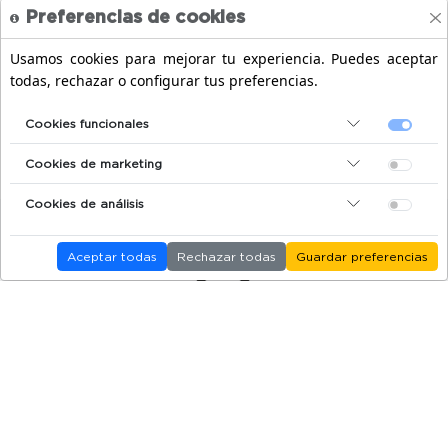
Preferencias de cookies
Usamos cookies para mejorar tu experiencia. Puedes aceptar
¡AHORRA CON TU ENTRADA
todas, rechazar o configurar tus preferencias.
COMBINADA!
Selecciona más de un recinto y descubre cuánto
Cookies funcionales
puedes ahorrar.
Cookies de marketing
Cookies de análisis
Aceptar todas
Rechazar todas
Guardar preferencias
¿Tienes dudas?
Tenemos a tu disposición nuestro centro