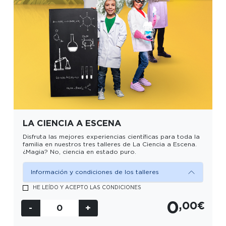
LA CIENCIA A ESCENA
Disfruta las mejores experiencias científicas para toda la
familia en nuestros tres talleres de
La Ciencia a Escena
.
¿Magia? No, ciencia en estado puro.
FECHA
Información y condiciones de los talleres
HE LEÍDO Y ACEPTO LAS CONDICIONES
SESIÓN
0
,00€
Selecciona sesión
-
0
+