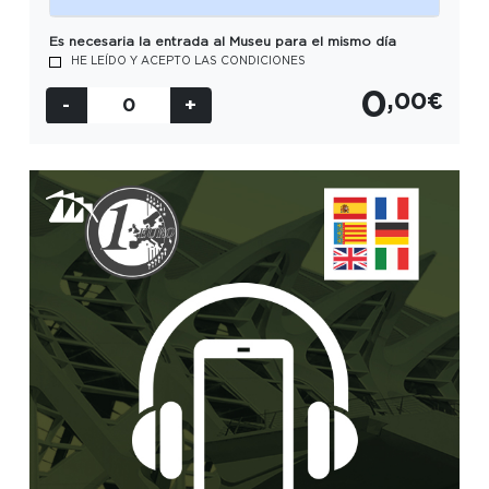
FECHA
Es necesaria la entrada al Museu para el mismo día
HE LEÍDO Y ACEPTO LAS CONDICIONES
SESIÓN
0
,00€
Selecciona sesión
-
0
+