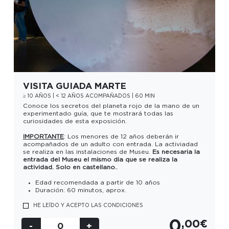
VISITA GUIADA MARTE
≥ 10 AÑOS | < 12 AÑOS ACOMPAÑADOS | 60 MIN
Conoce los secretos del
planeta rojo
de la mano de un
experimentado guía, que te mostrará todas las
curiosidades de esta exposición.
IMPORTANTE
: Los menores de 12 años deberán ir
acompañados de un adulto con entrada. La activiadad
se realiza en las instalaciones de Museu.
Es necesaria la
entrada del Museu el mismo dia que se realiza la
actividad.
Solo en castellano.
.
FECHA
Edad recomendada a partir de 10 años
Duración: 60 minutos, aprox.
HE LEÍDO Y ACEPTO LAS CONDICIONES
SESIÓN
0
,00€
Selecciona sesión
-
0
+