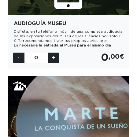
AUDIOGUÍA MUSEU
FECHA
Disfruta, en tu teléfono móvil, de una completa audioguía
de las exposiciones del Museu de les Ciències por solo 1
€ Te recomendamos traer tus propios auriculares.
Es necesaria la entrada al Museu para el mismo día
SESIÓN
0
,00€
Selecciona sesión
-
0
+