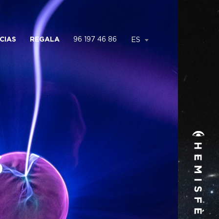
CIAS
REGALA
96 197 46 86
ES
S