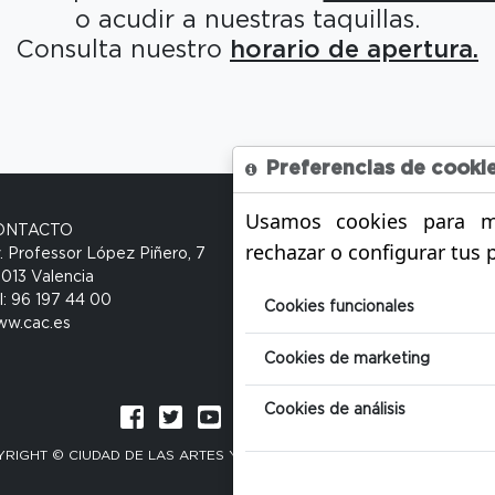
o acudir a nuestras taquillas.
Consulta nuestro
horario de apertura.
Preferencias de cooki
Usamos cookies para me
ONTACTO
rechazar o configurar tus 
. Professor López Piñero, 7
013 Valencia
l: 96 197 44 00
Cookies funcionales
w.cac.es
Cookies de marketing
Cookies de análisis
RIGHT © CIUDAD DE LAS ARTES Y LAS CIENCIAS. GENERALITAT VALEN